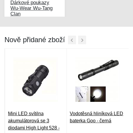
Dárkové poukazy
Wu-Wear Wu-Tang
Clan
Nově přidané zboží
Mini LED svítilna
Vodotěsná hliníková LED
FC
akumulátorová se 3
baterka Goo - černá
diodami High Light 528 -