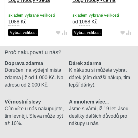
Logo Hoody - šedá
Logo Hoody - černá
skladem vybrané velikosti
skladem vybrané velikosti
1088
Kč
od
1088
Kč
Vybrat velikost
Vybrat velikost
Proč nakupovat u nás?
Doprava zdarma
Dárek zdarma
Doručení na výdejní místa
K nákupu si můžete vybrat
zdarma již od 1 000 Kč. Na
dárek (čím dražší nákup, tím
adresu od 2 000 Kč.
lepší dárky).
Věrnostní slevy
A mnohem více...
Čím více u nás nakupujete,
Jsme s vámi již 19 let. Jsou
tím levněji. Sleva může být
desítky dalších důvodů pro
až 10%.
nákupy u nás.