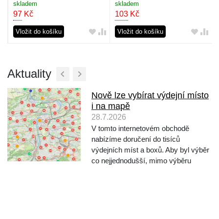
černá
skladem
skladem
97
Kč
103
Kč
Vložit do košíku
Vložit do košíku
Aktuality
Nově lze vybírat výdejní místo
i na mapě
28.7.2026
V tomto internetovém obchodě
nabízíme doručení do tisíců
výdejních míst a boxů. Aby byl výběr
co nejjednodušší, mimo výběru
vyhledáváním podle města a ulice,
nabízíme nově také výběr místa
přímo na mapě. Při objednávání po
výběru dopravce klikněte na "Vy...