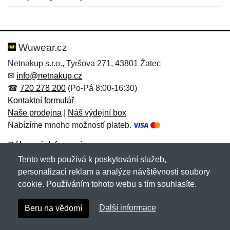
Nová recenze
Nový dotaz
Hodnocení:
Jméno:
*
*
Wuwear.cz
Netnakup s.r.o., Tyršova 271, 43801 Žatec
✉
info@netnakup.cz
Jméno:
E-mail:
*
*
☎
720 278 200
(Po-Pá 8:00-16:30)
Kontaktní formulář
Naše prodejna
|
Náš výdejní box
Nabízíme mnoho možností plateb.
E-mail:
*
Zpráva
*
Zákaznický servis
Tento web používá k poskytování služeb,
Novinky emailem
personalizaci reklam a analýze návštěvnosti soubory
cookie. Používáním tohoto webu s tím souhlasíte.
Zpráva
*
Copyright © 2007-2026 (19 let s vámi)
Netnakup.cz
&
Další informace
Beru na vědomí
NetIQ
. Všechna práva vyhrazena.