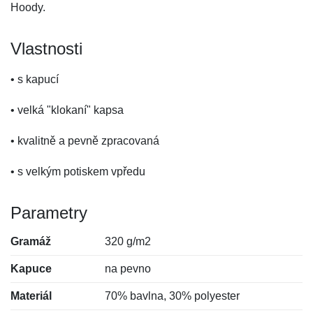
Hoody.
Vlastnosti
• s kapucí
• velká "klokaní" kapsa
• kvalitně a pevně zpracovaná
• s velkým potiskem vpředu
Parametry
Gramáž
320 g/m2
Kapuce
na pevno
Materiál
70% bavlna, 30% polyester