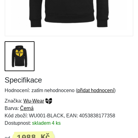
Specifikace
Hodnocení:
zatím nehodnoceno (
přidat hodnocení
)
Značka:
Wu-Wear
Barva:
Černá
Kód zboží: WU001-BLACK, EAN: 4053838177358
Dostupnost:
skladem 4 ks
1088 Kč