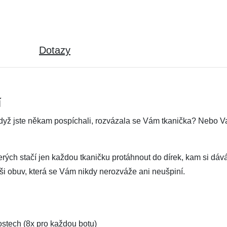
Dotazy
í
yž jste někam pospíchali, rozvázala se Vám tkanička? Nebo Vaše
erých stačí jen každou tkaničku protáhnout do dírek, kam si dávát
ši obuv, která se Vám nikdy nerozváže ani neušpiní.
kostech (8x pro každou botu)