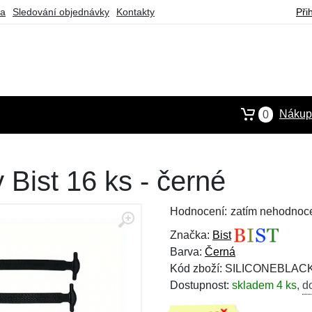
ba
Sledování objednávky
Kontakty
Při
Nákupn
0
 Bist 16 ks - černé
Hodnocení:
zatím nehodnoc
Značka:
Bist
Barva:
Černá
Kód zboží: SILICONEBLAC
Dostupnost:
skladem 4 ks
,
d