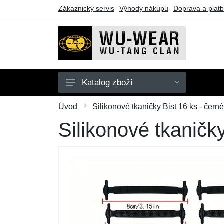
Zákaznický servis
Výhody nákupu
Doprava a plat
Katalog zboží
Mikiny
Úvod
Silikonové tkaničky Bist 16 ks - černé
Trička
Silikonové tkaničky
Dárkové poukazy
Výprodej