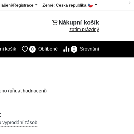
hlášení/Registrace
Země:
Česká republika
Nákupní košík
zatím prázdný
í košík
Oblíbené
Srovnání
0
0
eno (
přidat hodnocení
)
K
o vyprodání zásob