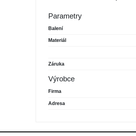
Parametry
Balení
Materiál
Záruka
Výrobce
Firma
Adresa
Nová recenze
Nový dotaz
Hodnocení:
Jméno:
*
*