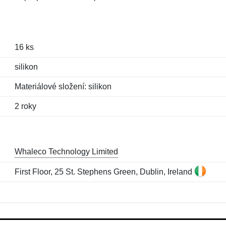
16 ks
silikon
Materiálové složení: silikon
2 roky
Whaleco Technology Limited
First Floor, 25 St. Stephens Green, Dublin, Ireland
Jméno:
E-mail:
*
*
E-mail:
*