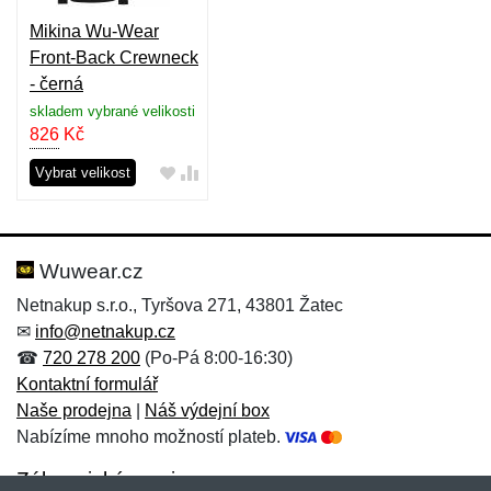
Mikina Wu-Wear
Front-Back Crewneck
- černá
skladem vybrané velikosti
826
Kč
Vybrat velikost
Wuwear.cz
Netnakup s.r.o., Tyršova 271, 43801 Žatec
✉
info@netnakup.cz
☎
720 278 200
(Po-Pá 8:00-16:30)
Kontaktní formulář
Naše prodejna
|
Náš výdejní box
Nabízíme mnoho možností plateb.
Zákaznický servis