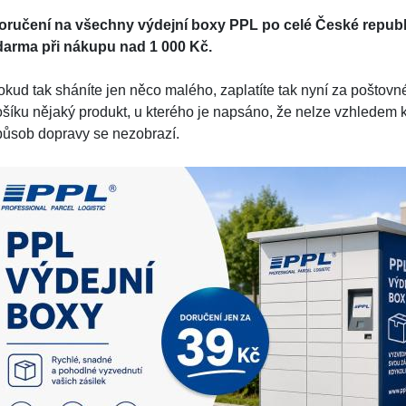
oručení na všechny výdejní boxy PPL po celé České republi
darma při nákupu nad 1 000 Kč.
okud tak sháníte jen něco malého, zaplatíte tak nyní za pošt
ošíku nějaký produkt, u kterého je napsáno, že nelze vzhledem 
působ dopravy se nezobrazí.