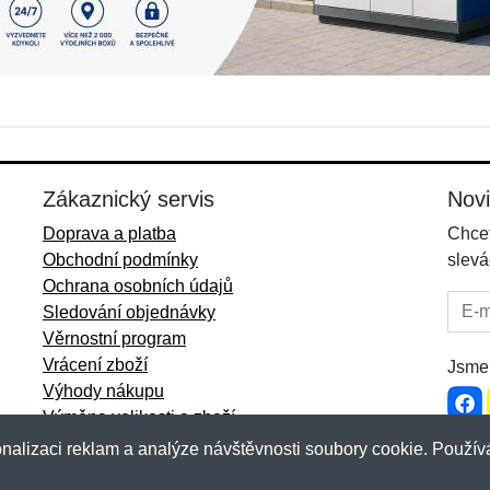
Zákaznický servis
Nov
Doprava a platba
Chcet
Obchodní podmínky
slevá
Ochrana osobních údajů
E-mai
Sledování objednávky
Věrnostní program
Vrácení zboží
Jsme 
Výhody nákupu
Výměna velikosti a zboží
Více informací...
nalizaci reklam a analýze návštěvnosti soubory cookie. Používá