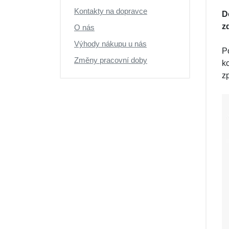
Kontakty na dopravce
D
z
O nás
Výhody nákupu u nás
P
Změny pracovní doby
k
z