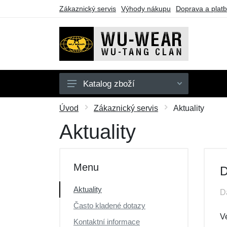
Zákaznický servis
Výhody nákupu
Doprava a plat
Katalog zboží
Mikiny
Úvod
Zákaznický servis
Aktuality
Trička
Aktuality
Dárkové poukazy
Výprodej
Menu
D
Aktuality
D
Často kladené dotazy
Ve
Kontaktní informace