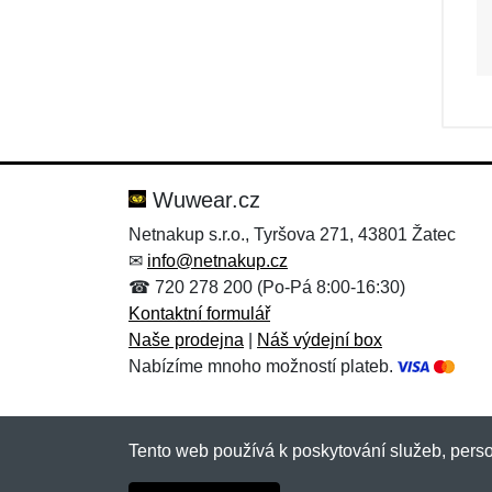
Wuwear.cz
Netnakup s.r.o., Tyršova 271, 43801 Žatec
✉
info@netnakup.cz
☎ 720 278 200 (Po-Pá 8:00-16:30)
Kontaktní formulář
Naše prodejna
|
Náš výdejní box
Nabízíme mnoho možností plateb.
Tento web používá k poskytování služeb, perso