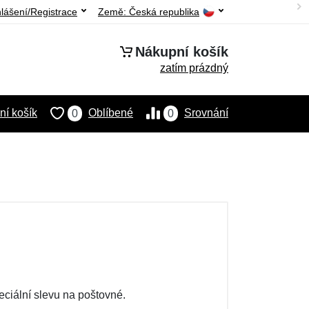
hlášení/Registrace
Země:
Česká republika
Nákupní košík
zatím prázdný
í košík
Oblíbené
Srovnání
0
0
eciální slevu na poštovné.