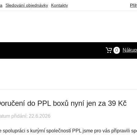
ba
Sledování objednávky
Kontakty
Při
Nákupn
0
oručení do PPL boxů nyní jen za 39 Kč
atum přidání: 22.6.2026
 spolupráci s kurýrní společností PPL jsme pro vás připravili sp