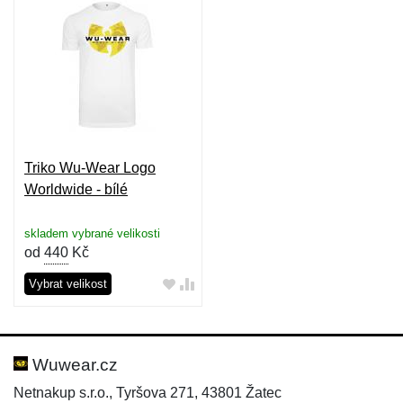
Triko Wu-Wear Logo
Worldwide - bílé
skladem vybrané velikosti
od
440
Kč
Vybrat velikost
Wuwear.cz
Netnakup s.r.o., Tyršova 271, 43801 Žatec