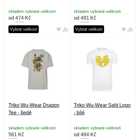
skladem vybrané velikosti
skladem vybrané velikosti
od
474
Kč
od
491
Kč
Vybrat velikost
Vybrat velikost
Triko Wu-Wear Dragon
Triko Wu-Wear Split Logo
Tee - šedé
- bílé
skladem vybrané velikosti
skladem vybrané velikosti
561
Kč
od
484
Kč