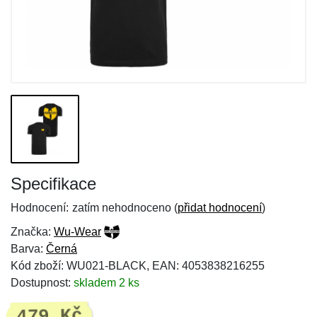
Specifikace
Hodnocení:
zatím nehodnoceno (
přidat hodnocení
)
Značka:
Wu-Wear
Barva:
Černá
Kód zboží: WU021-BLACK, EAN: 4053838216255
Dostupnost:
skladem 2 ks
479 Kč