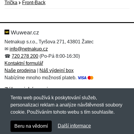
Trička
Front-Back
Nová recenze
Nový dotaz
Hodnocení:
Jméno:
*
*
Wuwear.cz
Netnakup s.r.o., Tyršova 271, 43801 Žatec
✉
info@netnakup.cz
Jméno:
E-mail:
*
*
☎
720 278 200
(Po-Pá 8:00-16:30)
Kontaktní formulář
Naše prodejna
|
Náš výdejní box
Nabízíme mnoho možností plateb.
E-mail:
*
Zpráva
*
Zákaznický servis
Tento web používá k poskytování služeb,
Novinky emailem
personalizaci reklam a analýze návštěvnosti soubory
cookie. Používáním tohoto webu s tím souhlasíte.
Zpráva
*
Copyright © 2007-2026 (19 let s vámi)
Netnakup.cz
&
Další informace
Beru na vědomí
NetIQ
. Všechna práva vyhrazena.