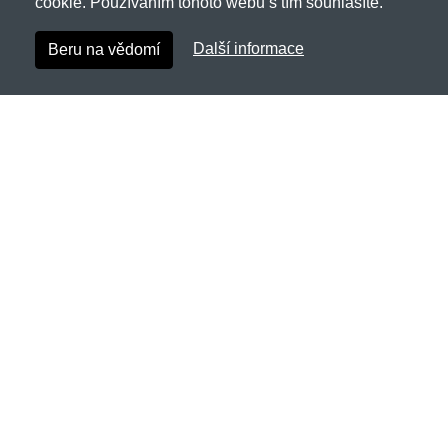
cookie. Používáním tohoto webu s tím souhlasíte.
Další informace
Beru na vědomí
Wuwear.cz
Netnakup s.r.o., Tyršova 271, 43801 Žatec
✉
info@netnakup.cz
☎
720 278 200
(Po-Pá 8:00-16:30)
Kontaktní formulář
Naše prodejna
|
Náš výdejní box
Nabízíme mnoho možností plateb.
Zákaznický servis
Novinky emailem