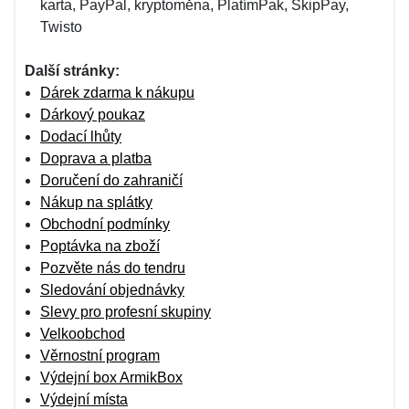
karta, PayPal, kryptoměna, PlatímPak, SkipPay,
Twisto
Další stránky:
Dárek zdarma k nákupu
Dárkový poukaz
Dodací lhůty
Doprava a platba
Doručení do zahraničí
Nákup na splátky
Obchodní podmínky
Poptávka na zboží
Pozvěte nás do tendru
Sledování objednávky
Slevy pro profesní skupiny
Velkoobchod
Věrnostní program
Výdejní box ArmikBox
Výdejní místa