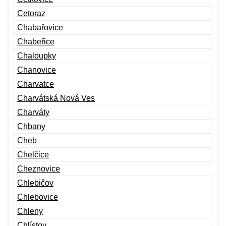
Cetoraz
Chabařovice
Chabeřice
Chaloupky
Chanovice
Charvatce
Charvátská Nová Ves
Charváty
Chbany
Cheb
Chelčice
Cheznovice
Chlebičov
Chlebovice
Chleny
Chlístov