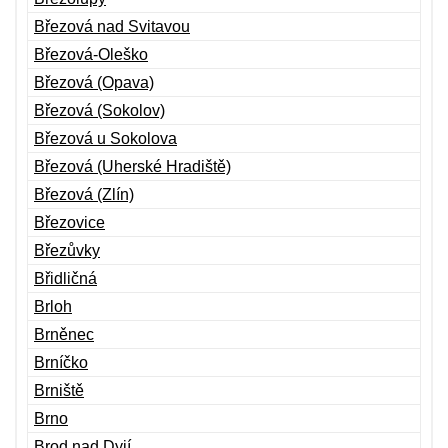
Březová nad Svitavou
Březová-Oleško
Březová (Opava)
Březová (Sokolov)
Březová u Sokolova
Březová (Uherské Hradiště)
Březová (Zlín)
Březovice
Březůvky
Břidličná
Brloh
Brněnec
Brníčko
Brniště
Brno
Brod nad Dyjí