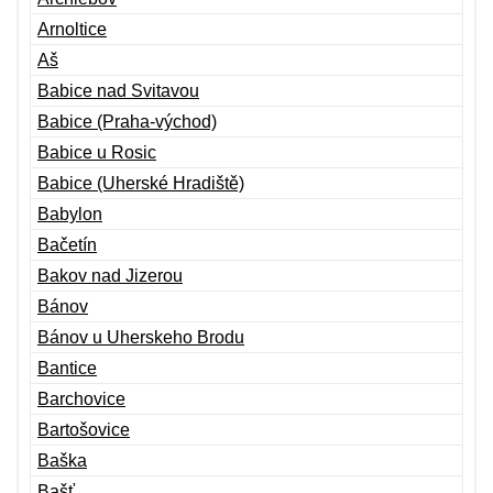
Arnoltice
Aš
Babice nad Svitavou
Babice (Praha-východ)
Babice u Rosic
Babice (Uherské Hradiště)
Babylon
Bačetín
Bakov nad Jizerou
Bánov
Bánov u Uherskeho Brodu
Bantice
Barchovice
Bartošovice
Baška
Bašť