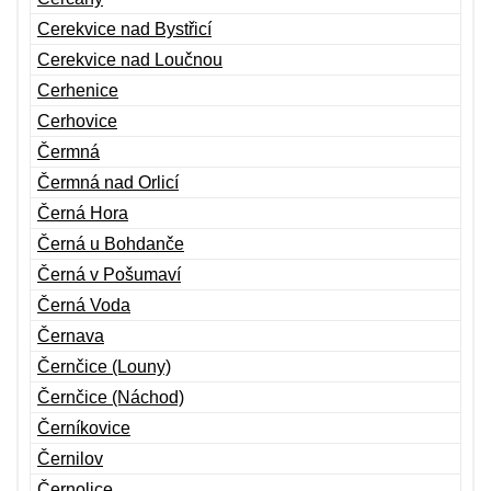
Cerekvice nad Bystřicí
Cerekvice nad Loučnou
Cerhenice
Cerhovice
Čermná
Čermná nad Orlicí
Černá Hora
Černá u Bohdanče
Černá v Pošumaví
Černá Voda
Černava
Černčice (Louny)
Černčice (Náchod)
Černíkovice
Černilov
Černolice