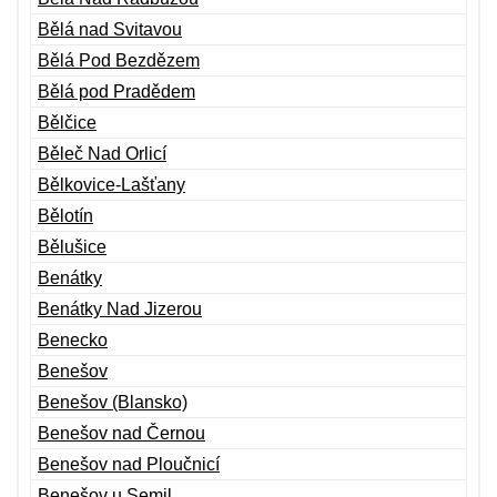
Bělá nad Svitavou
Bělá Pod Bezdězem
Bělá pod Pradědem
Bělčice
Běleč Nad Orlicí
Bělkovice-Lašťany
Bělotín
Bělušice
Benátky
Benátky Nad Jizerou
Benecko
Benešov
Benešov (Blansko)
Benešov nad Černou
Benešov nad Ploučnicí
Benešov u Semil