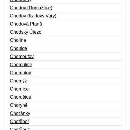
Chodov (Domažlice)
Chodov (Karlovy Vary)
Chodová Planá
Chodský Újezd
Cholina
Choltice
Chomoutov
Chomutice
Chomutov
Chomýž
Chornice
Chorušice
Choryně
Choťánky
Chotěboř
Chotěbuz