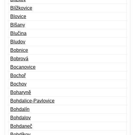
Blížkovice
Blovice
Blšany
Blučina
Bludov
Bobnice
Bobrová
Bocanovice
Bochoř
Bochov
Boharyně
Bohdalice-Pavlovice
Bohdalín
Bohdalov
Bohdaneč
Bohdíkov