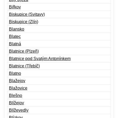
Biřkov
Biskupice (Svitavy)
Biskupice (Zlín)
Blansko
Blatec
Blatná
Blatnice (Plzeň)
Blatnice pod Svatým Antonínkem
Blatnice (Třebíč)
Blatno
Blažejov
Blažovice
Blešno
Blížejov
Blíževedly
Blízkov