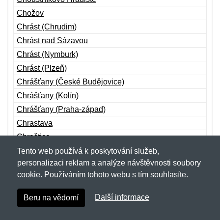
Chožov
Chrást (Chrudim)
Chrást nad Sázavou
Chrást (Nymburk)
Chrást (Plzeň)
Chrášťany (České Budějovice)
Chrášťany (Kolín)
Chrášťany (Praha-západ)
Chrastava
Chraštice
Chřibská
Tento web používá k poskytování služeb,
personalizaci reklam a analýze návštěvnosti soubory
Chříč
cookie. Používáním tohoto webu s tím souhlasíte.
Chroboly
Chropyně
Další informace
Beru na vědomí
Chroustovice
Chrudim