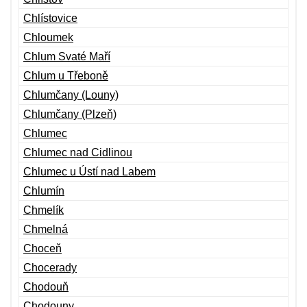
Chlístovice
Chloumek
Chlum Svaté Maří
Chlum u Třeboně
Chlumčany (Louny)
Chlumčany (Plzeň)
Chlumec
Chlumec nad Cidlinou
Chlumec u Ústí nad Labem
Chlumín
Chmelík
Chmelná
Choceň
Chocerady
Chodouň
Chodouny