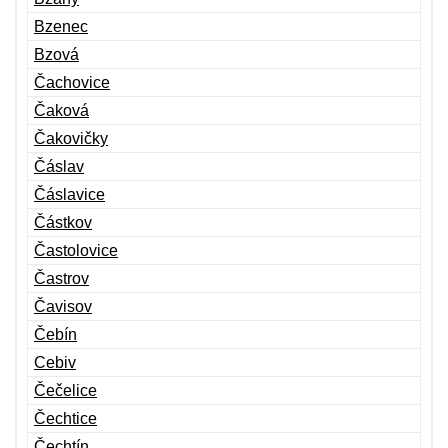
Bzenec
Bzová
Čachovice
Čaková
Čakovičky
Čáslav
Čáslavice
Částkov
Častolovice
Častrov
Čavisov
Čebín
Cebiv
Čečelice
Čechtice
Čechtín