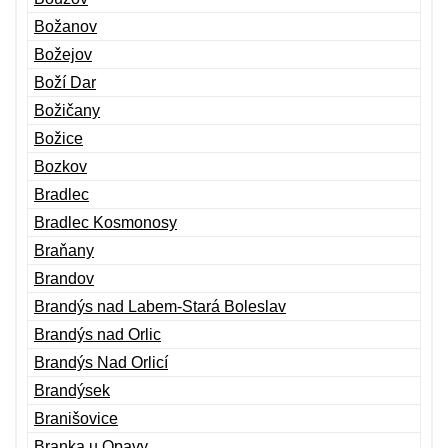
Božanov
Božejov
Boží Dar
Božičany
Božice
Bozkov
Bradlec
Bradlec Kosmonosy
Braňany
Brandov
Brandýs nad Labem-Stará Boleslav
Brandýs nad Orlic
Brandýs Nad Orlicí
Brandýsek
Branišovice
Branka u Opavy