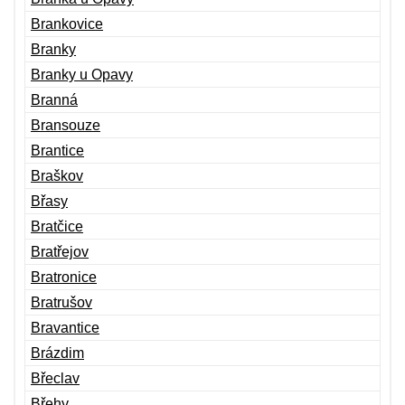
Brankovice
Branky
Branky u Opavy
Branná
Bransouze
Brantice
Braškov
Břasy
Bratčice
Bratřejov
Bratronice
Bratrušov
Bravantice
Brázdim
Břeclav
Břehy