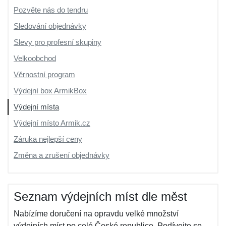
Pozvěte nás do tendru
Sledování objednávky
Slevy pro profesní skupiny
Velkoobchod
Věrnostní program
Výdejní box ArmikBox
Výdejní místa
Výdejní místo Armik.cz
Záruka nejlepší ceny
Změna a zrušení objednávky
Seznam výdejních míst dle měst
Nabízíme doručení na opravdu velké množství
výdejních míst po celé České republice. Podívejte se,