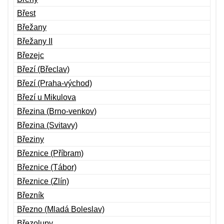
Břest
Břežany
Břežany II
Březejc
Březí (Břeclav)
Březí (Praha-východ)
Březí u Mikulova
Březina (Brno-venkov)
Březina (Svitavy)
Březiny
Březnice (Příbram)
Březnice (Tábor)
Březnice (Zlín)
Březník
Březno (Mladá Boleslav)
Březolupy