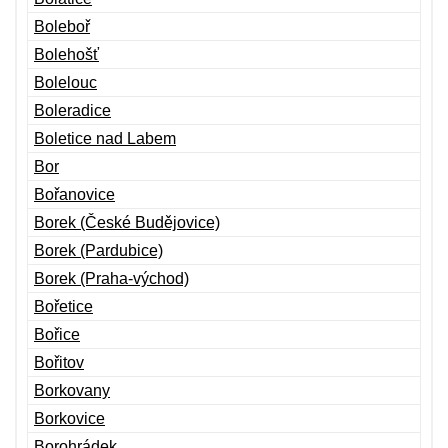
Boleboř
Bolehošť
Bolelouc
Boleradice
Boletice nad Labem
Bor
Bořanovice
Borek (České Budějovice)
Borek (Pardubice)
Borek (Praha-východ)
Bořetice
Bořice
Bořitov
Borkovany
Borkovice
Borohrádek