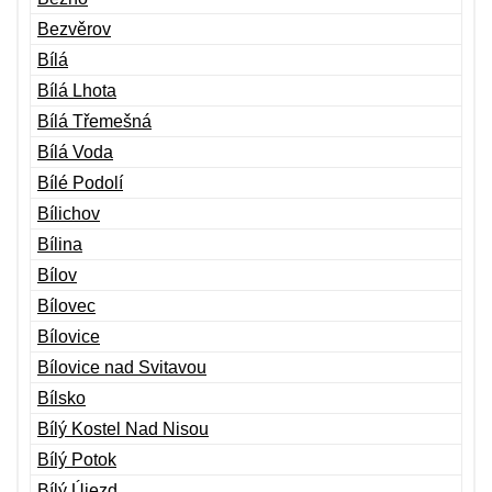
Bezvěrov
Bílá
Bílá Lhota
Bílá Třemešná
Bílá Voda
Bílé Podolí
Bílichov
Bílina
Bílov
Bílovec
Bílovice
Bílovice nad Svitavou
Bílsko
Bílý Kostel Nad Nisou
Bílý Potok
Bílý Újezd