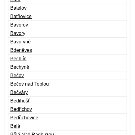
Batelov
Batňovice
Bavorov
Bavory
Bavoryně
Bdeněves
Bechlín
Bechyně
Bečov
Bečov nad Teplou
Bečváry
Bedihošť
Bedřichov
Bedřichovice
Belá
Bělá Nad Radbuzou