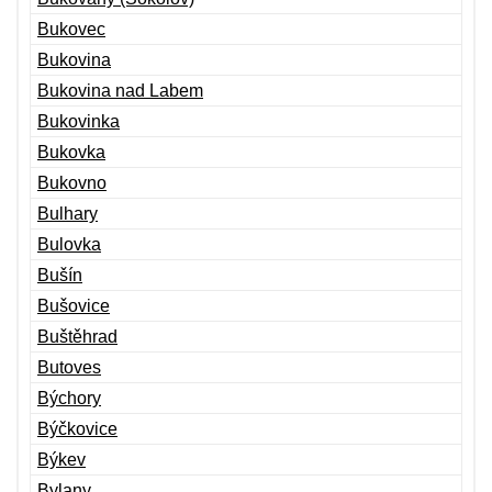
Bukovec
Bukovina
Bukovina nad Labem
Bukovinka
Bukovka
Bukovno
Bulhary
Bulovka
Bušín
Bušovice
Buštěhrad
Butoves
Býchory
Býčkovice
Býkev
Bylany