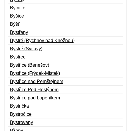
Bylnice
Byšice
Býšť
Bystřany
Bystré (Rychnov nad Kněžnou)
Bystré (Svitavy)
Bystřec
Bystřice (Benešov)
Bystřice (Frýdek-Místek)
Bystřice nad Pernštejnem
Bystřice Pod Hostýnem
Bystřice pod Lopeníkem
Bystrička
Bystročice
Bystrovany
Bžany