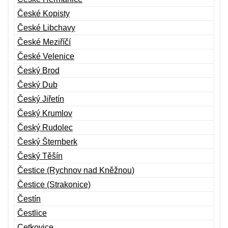
České Kopisty
České Libchavy
České Meziříčí
České Velenice
Český Brod
Český Dub
Český Jiřetín
Český Krumlov
Český Rudolec
Český Šternberk
Český Těšín
Čestice (Rychnov nad Kněžnou)
Čestice (Strakonice)
Čestín
Čestlice
Cetkovice