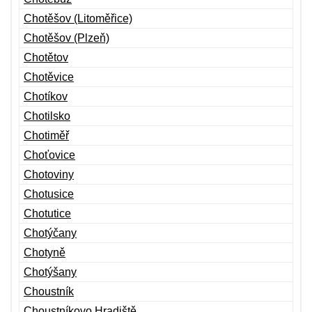
Chotěšov (Litoměřice)
Chotěšov (Plzeň)
Chotětov
Chotěvice
Chotíkov
Chotilsko
Chotiměř
Choťovice
Chotoviny
Chotusice
Chotutice
Chotýčany
Chotyně
Chotýšany
Choustník
Choustníkovo Hradiště