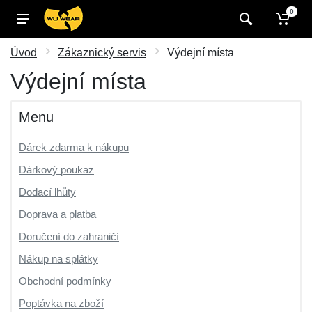
0
Úvod
Zákaznický servis
Výdejní místa
Výdejní místa
Menu
Dárek zdarma k nákupu
Dárkový poukaz
Dodací lhůty
Doprava a platba
Doručení do zahraničí
Nákup na splátky
Obchodní podmínky
Poptávka na zboží