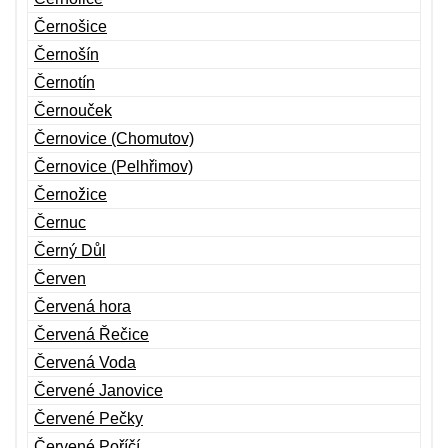
Černošice
Černošín
Černotín
Černouček
Černovice (Chomutov)
Černovice (Pelhřimov)
Černožice
Černuc
Černý Důl
Červen
Červená hora
Červená Řečice
Červená Voda
Červené Janovice
Červené Pečky
Červené Poříčí