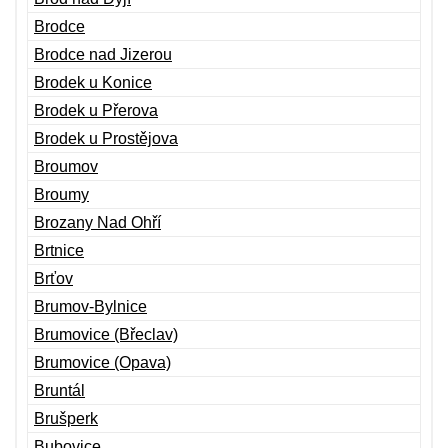
Brodce
Brodce nad Jizerou
Brodek u Konice
Brodek u Přerova
Brodek u Prostějova
Broumov
Broumy
Brozany Nad Ohří
Brtnice
Brťov
Brumov-Bylnice
Brumovice (Břeclav)
Brumovice (Opava)
Bruntál
Brušperk
Bubovice