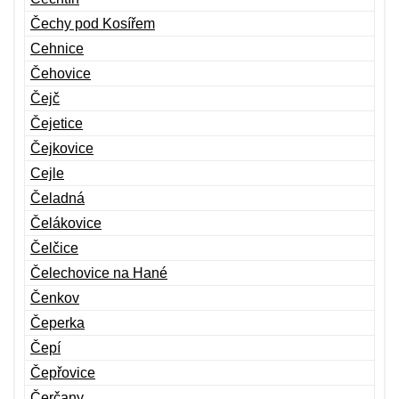
Čechy pod Kosířem
Cehnice
Čehovice
Čejč
Čejetice
Čejkovice
Cejle
Čeladná
Čelákovice
Čelčice
Čelechovice na Hané
Čenkov
Čeperka
Čepí
Čepřovice
Čerčany