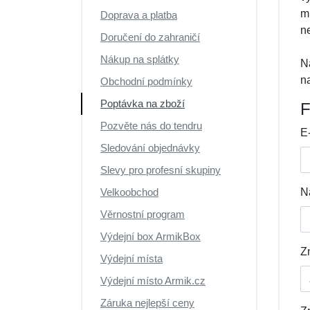
m
Doprava a platba
n
Doručení do zahraničí
Nákup na splátky
N
n
Obchodní podmínky
Poptávka na zboží
F
Pozvěte nás do tendru
E
Sledování objednávky
Slevy pro profesní skupiny
Velkoobchod
N
Věrnostní program
Výdejní box ArmikBox
Z
Výdejní místa
Výdejní místo Armik.cz
Záruka nejlepší ceny