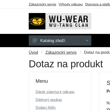
Zákaznický servis
Výhody nákupu
Doprava a plat
Katalog zboží
Mikiny
Úvod
Zákaznický servis
Dotaz na produ
Trička
Dotaz na produkt
Dárkové poukazy
Výprodej
Menu
S
P
Dárek zdarma k nákupu
Dárkový poukaz
N
Dodací lhůty
v