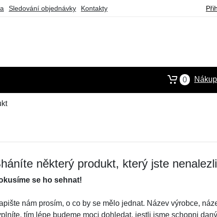
ba
Sledování objednávky
Kontakty
Při
Nákupn
0
kt
háníte některý produkt, který jste nenalezl
okusíme se ho sehnat!
apište nám prosím, o co by se mělo jednat. Název výrobce, náze
yplníte, tím lépe budeme moci dohledat, jestli jsme schopni dan