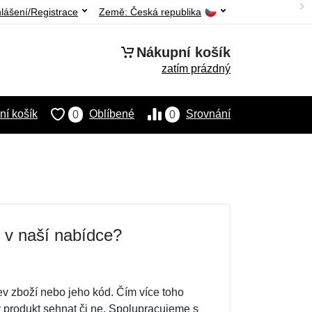
hlášení/Registrace
Země:
Česká republika
Nákupní košík
zatím prázdný
í košík
Oblíbené
Srovnání
0
0
i v naší nabídce?
v zboží nebo jeho kód. Čím více toho
ý produkt sehnat či ne. Spolupracujeme s