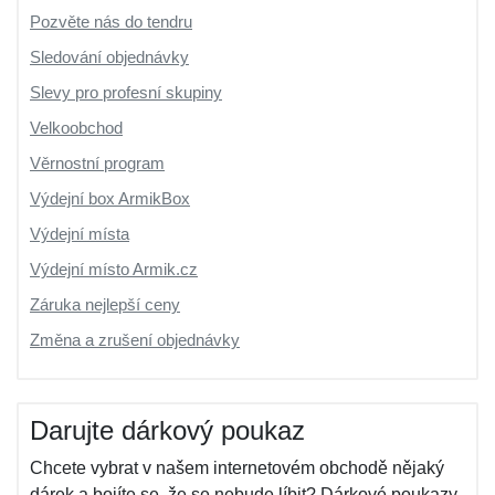
Pozvěte nás do tendru
Sledování objednávky
Slevy pro profesní skupiny
Velkoobchod
Věrnostní program
Výdejní box ArmikBox
Výdejní místa
Výdejní místo Armik.cz
Záruka nejlepší ceny
Změna a zrušení objednávky
Darujte dárkový poukaz
Chcete vybrat v našem internetovém obchodě nějaký
dárek a bojíte se, že se nebude líbit? Dárkové poukazy