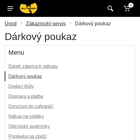
0
Úvod
Zákaznický servis
Dárkový poukaz
Dárkový poukaz
Menu
Dárek zdarma k nákupu
Dárkový poukaz
Dodací lhůty
Doprava a platba
Doručení do zahraničí
Nákup na splátky
Obchodní podmínky
Poptávka na zboží