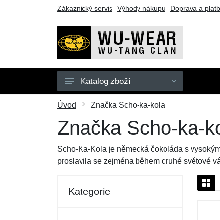
Zákaznický servis
Výhody nákupu
Doprava a plat
Katalog zboží
Mikiny
Úvod
Značka Scho-ka-kola
Trička
Značka Scho-ka-k
Dárkové poukazy
Scho-Ka-Kola je německá čokoláda s vysokým o
Výprodej
proslavila se zejména během druhé světové vál
Kategorie