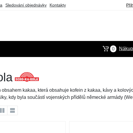
ba
Sledování objednávky
Kontakty
Při
Nákupn
0
ola
bsahem kakaa, která obsahuje kofein z kakaa, kávy a kolových
ky, kdy byla součástí vojenských přídělů německé armády (Wehr