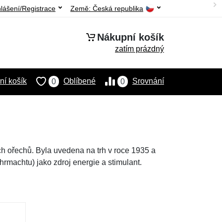
hlášení/Registrace
Země:
Česká republika
Nákupní košík
zatím prázdný
í košík
Oblíbené
Srovnání
0
0
 ořechů. Byla uvedena na trh v roce 1935 a
machtu) jako zdroj energie a stimulant.