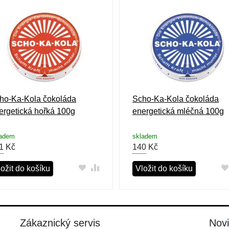
ho-Ka-Kola čokoláda
Scho-Ka-Kola čokoláda
ergetická hořká 100g
energetická mléčná 100g
ladem
skladem
1
Kč
140
Kč
ožit do košíku
Vložit do košíku
Zákaznický servis
Nov