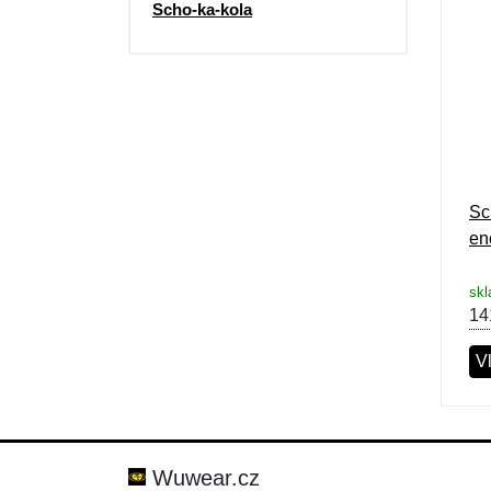
Scho-ka-kola
Sc
en
sk
14
Vl
Wuwear.cz