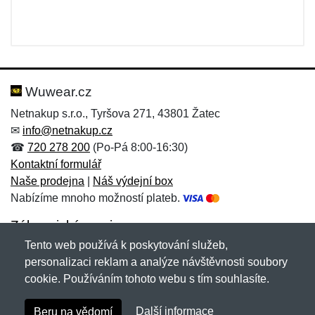
Wuwear.cz
Netnakup s.r.o., Tyršova 271, 43801 Žatec
✉
info@netnakup.cz
☎
720 278 200
(Po-Pá 8:00-16:30)
Kontaktní formulář
Naše prodejna
|
Náš výdejní box
Nabízíme mnoho možností plateb.
Zákaznický servis
Tento web používá k poskytování služeb,
Novinky emailem
personalizaci reklam a analýze návštěvnosti soubory
cookie. Používáním tohoto webu s tím souhlasíte.
Copyright © 2007-2026 (19 let s vámi)
Netnakup.cz
&
Další informace
Beru na vědomí