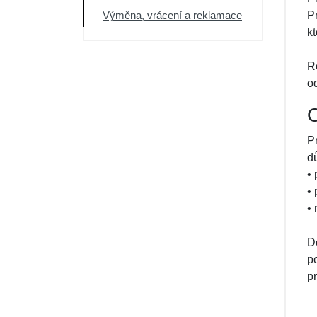
Výměna, vrácení a reklamace
P
k
R
o
P
d
•
• 
•
D
p
pr