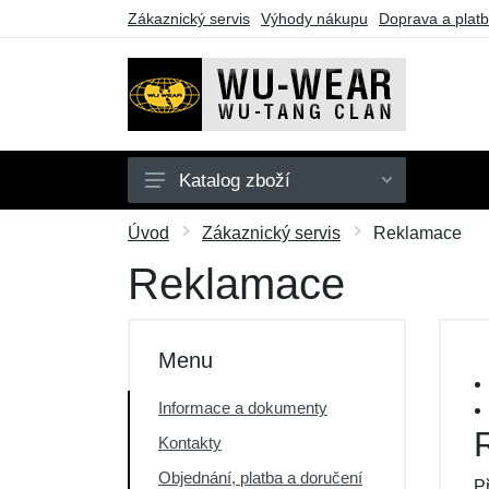
Zákaznický servis
Výhody nákupu
Doprava a plat
Katalog zboží
Mikiny
Úvod
Zákaznický servis
Reklamace
Trička
Reklamace
Dárkové poukazy
Výprodej
Menu
Informace a dokumenty
Kontakty
Objednání, platba a doručení
P