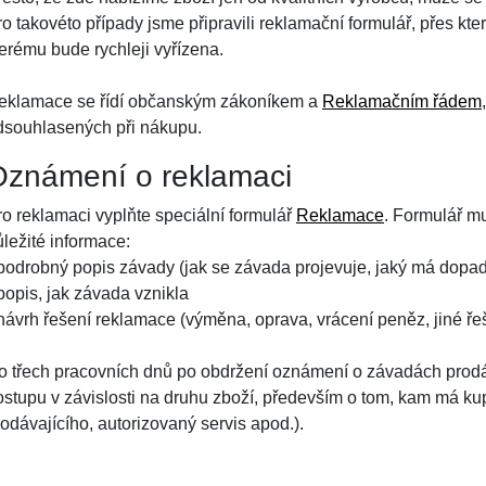
ro takovéto případy jsme připravili reklamační formulář, přes kt
terému bude rychleji vyřízena.
eklamace se řídí občanským zákoníkem a
Reklamačním řádem
dsouhlasených při nákupu.
Oznámení o reklamaci
ro reklamaci vyplňte speciální formulář
Reklamace
. Formulář m
ůležité informace:
 podrobný popis závady (jak se závada projevuje, jaký má dopad
popis, jak závada vznikla
 návrh řešení reklamace (výměna, oprava, vrácení peněz, jiné ře
o třech pracovních dnů po obdržení oznámení o závadách prodá
ostupu v závislosti na druhu zboží, především o tom, kam má kupu
odávajícího, autorizovaný servis apod.).