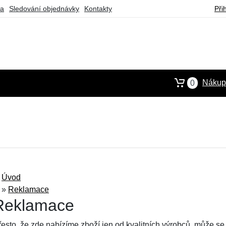
ba
Sledování objednávky
Kontakty
Při
Nákupn
0
Úvod
»
Reklamace
Reklamace
řesto, že zde nabízíme zboží jen od kvalitních výrobců, může se