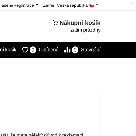
hlášení/Registrace
Země:
Česká republika
Nákupní košík
zatím prázdný
í košík
Oblíbené
Srovnání
0
0
 stát, že máte nějaký důvod k reklamaci.