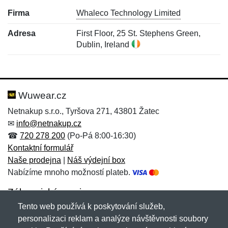
Firma
Whaleco Technology Limited
Adresa
First Floor, 25 St. Stephens Green,
Dublin, Ireland
Nová recenze
Nový dotaz
Hodnocení:
Jméno:
*
*
Wuwear.cz
Netnakup s.r.o., Tyršova 271, 43801 Žatec
✉
info@netnakup.cz
Jméno:
E-mail:
*
*
☎
720 278 200
(Po-Pá 8:00-16:30)
Kontaktní formulář
Naše prodejna
|
Náš výdejní box
Nabízíme mnoho možností plateb.
E-mail:
*
Zpráva
*
Zákaznický servis
Tento web používá k poskytování služeb,
Novinky emailem
personalizaci reklam a analýze návštěvnosti soubory