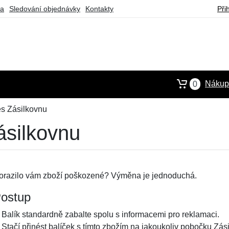
ba
Sledování objednávky
Kontakty
Při
Nákupn
0
s Zásilkovnu
ásilkovnu
orazilo vám zboží poškozené? Výměna je jednoduchá.
ostup
. Balík standardně zabalte spolu s informacemi pro reklamaci.
. Stačí přinést balíček s tímto zbožím na jakoukoliv pobočku Zás