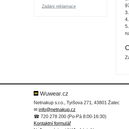
9
Zadání reklamace
3.
4
5
n
C
Z
Wuwear.cz
Netnakup s.r.o., Tyršova 271, 43801 Žatec
✉
info@netnakup.cz
☎ 720 278 200 (Po-Pá 8:00-16:30)
Kontaktní formulář