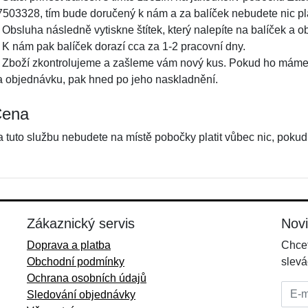
7503328, tím bude doručený k nám a za balíček nebudete nic pla
 Obsluha následně vytiskne štítek, který nalepíte na balíček a o
. K nám pak balíček dorazí cca za 1-2 pracovní dny.
. Zboží zkontrolujeme a zašleme vám nový kus. Pokud ho máme
a objednávku, pak hned po jeho naskladnění.
ena
a tuto službu nebudete na místě pobočky platit vůbec nic, poku
Zákaznický servis
Nov
Doprava a platba
Chcet
Obchodní podmínky
slevá
Ochrana osobních údajů
E-mai
Sledování objednávky