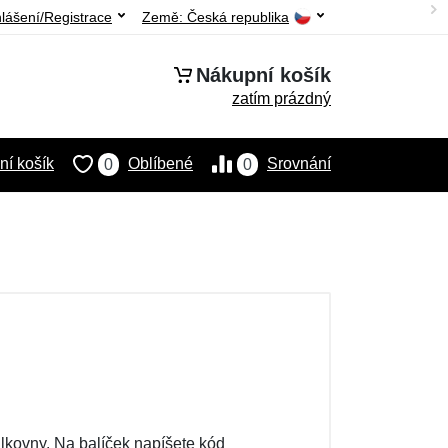
hlášení/Registrace
Země:
Česká republika
Nákupní košík
zatím prázdný
í košík
Oblíbené
Srovnání
0
0
ilkovny. Na balíček napíšete kód