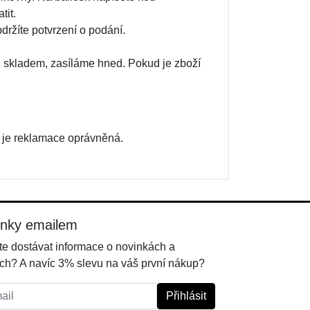
tit.
bdržíte potvrzení o podání.
 skladem, zasíláme hned. Pokud je zboží
d je reklamace oprávněná.
inky emailem
e dostávat informace o novinkách a
ch? A navíc 3% slevu na váš první nákup?
l:
Přihlásit