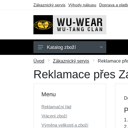
Zákaznický servis
Výhody nákupu
Doprava a plat
Katalog zboží
Mikiny
Úvod
Zákaznický servis
Reklamace pře
Trička
Reklamace přes Z
Dárkové poukazy
Výprodej
Menu
D
Reklamační řád
P
Vrácení zboží
1
Výměna velikosti a zboží
2