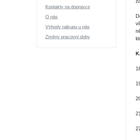
z
Kontakty na dopravce
D
O nás
v
Výhody nákupu u nás
n
Změny pracovní doby
k
K
18
19
20
21
22