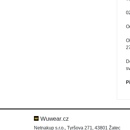
02
O
O
27
D
s
P
Wuwear.cz
Netnakup s.r.o., Tyršova 271, 43801 Žatec