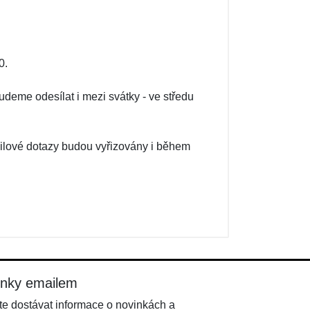
0.
me odesílat i mezi svátky - ve středu
ailové dotazy budou vyřizovány i během
inky emailem
e dostávat informace o novinkách a