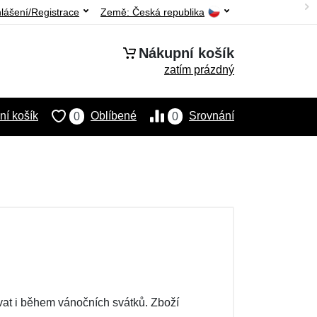
hlášení/Registrace
Země:
Česká republika
Nákupní košík
zatím prázdný
í košík
Oblíbené
Srovnání
0
0
t i během vánočních svátků. Zboží