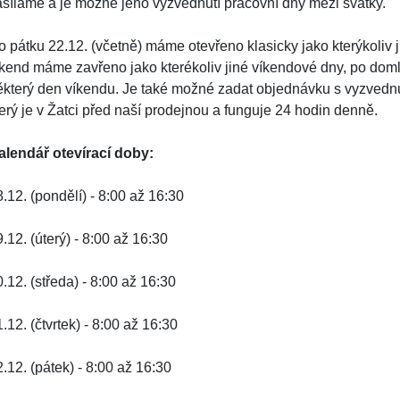
asíláme a je možné jeho vyzvednutí pracovní dny mezi svátky.
o pátku 22.12. (včetně) máme otevřeno klasicky jako kterýkoliv j
íkend máme zavřeno jako kterékoliv jiné víkendové dny, po dom
ěkterý den víkendu. Je také možné zadat objednávku s vyzved
terý je v Žatci před naší prodejnou a funguje 24 hodin denně.
alendář otevírací doby:
.12. (pondělí) - 8:00 až 16:30
.12. (úterý) - 8:00 až 16:30
.12. (středa) - 8:00 až 16:30
.12. (čtvrtek) - 8:00 až 16:30
.12. (pátek) - 8:00 až 16:30