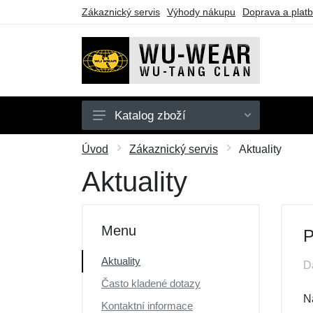
Zákaznický servis
Výhody nákupu
Doprava a plat
Katalog zboží
Mikiny
Úvod
Zákaznický servis
Aktuality
Trička
Aktuality
Dárkové poukazy
Výprodej
Menu
P
Aktuality
D
Často kladené dotazy
N
Kontaktní informace