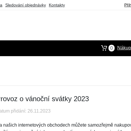
ba
Sledování objednávky
Kontakty
Při
Nákupn
0
rovoz o vánoční svátky 2023
atum přidání: 26.11.2023
a našich internetových obchodech můžete samozřejmě nakupova