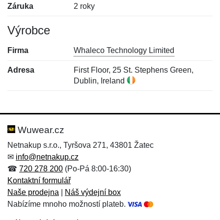
Záruka
2 roky
Výrobce
Firma
Whaleco Technology Limited
Adresa
First Floor, 25 St. Stephens Green,
Dublin, Ireland
Nová recenze
Nový dotaz
Hodnocení:
Jméno:
*
*
Wuwear.cz
Netnakup s.r.o., Tyršova 271, 43801 Žatec
✉
info@netnakup.cz
Jméno:
E-mail:
*
*
☎
720 278 200
(Po-Pá 8:00-16:30)
Kontaktní formulář
Naše prodejna
|
Náš výdejní box
Nabízíme mnoho možností plateb.
E-mail:
*
Zpráva
*