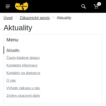
0
Úvod
Zákaznický servis
Aktuality
Aktuality
Menu
Aktuality
Často kladené dotazy
Kontaktní informace
Kontakty na dopravce
O nás
Výhody nákupu u nás
Změny pracovní doby