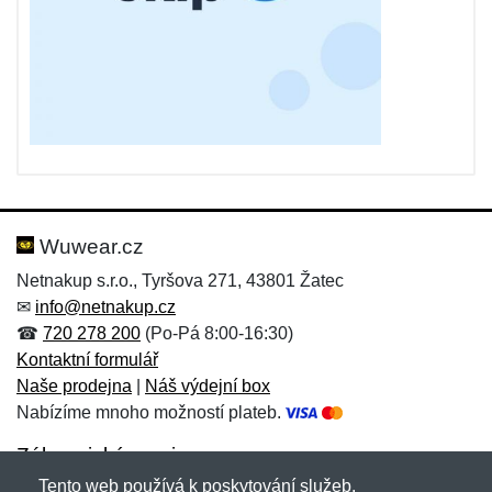
Wuwear.cz
Netnakup s.r.o., Tyršova 271, 43801 Žatec
✉
info@netnakup.cz
☎
720 278 200
(Po-Pá 8:00-16:30)
Kontaktní formulář
Naše prodejna
|
Náš výdejní box
Nabízíme mnoho možností plateb.
Zákaznický servis
Tento web používá k poskytování služeb,
Novinky emailem