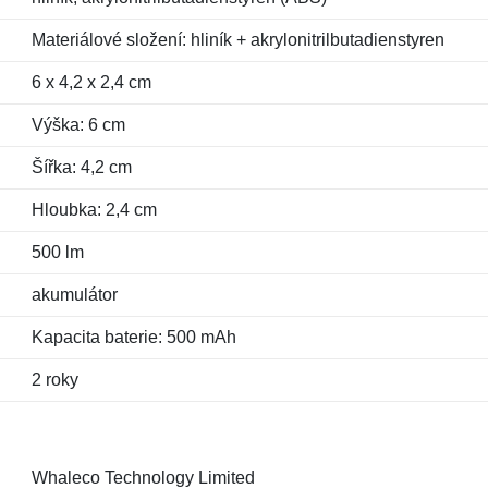
Materiálové složení: hliník + akrylonitrilbutadienstyren
6 x 4,2 x 2,4 cm
Výška: 6 cm
Šířka: 4,2 cm
Hloubka: 2,4 cm
500 lm
akumulátor
Kapacita baterie: 500 mAh
2 roky
Whaleco Technology Limited