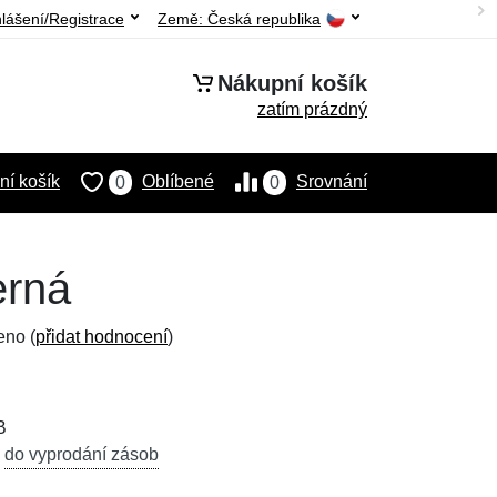
hlášení/Registrace
Země:
Česká republika
Nákupní košík
zatím prázdný
í košík
Oblíbené
Srovnání
0
0
erná
eno (
přidat hodnocení
)
B
,
do vyprodání zásob