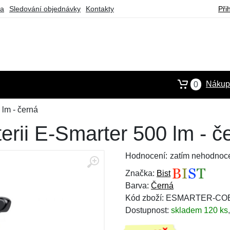
ba
Sledování objednávky
Kontakty
Při
Nákupn
0
 lm - černá
terii E-Smarter 500 lm - č
Hodnocení:
zatím nehodnoc
Značka:
Bist
Barva:
Černá
Kód zboží: ESMARTER-CO
Dostupnost:
skladem 120 ks