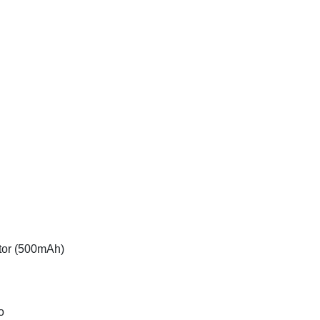
átor (500mAh)
o