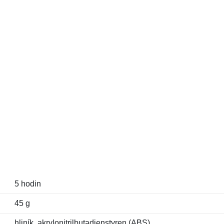
5 hodin
45 g
hliník, akrylonitrilbutadienstyren (ABS)