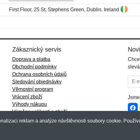
First Floor, 25 St. Stephens Green, Dublin, Ireland
Jméno:
E-mail:
*
*
E-mail:
*
Zákaznický servis
Nov
Doprava a platba
Chcet
Obchodní podmínky
slevá
Ochrana osobních údajů
E-mai
Sledování objednávky
Věrnostní program
Vrácení zboží
Jsme 
Výhody nákupu
Výměna velikosti a zboží
Více informací...
nalizaci reklam a analýze návštěvnosti soubory cookie. Používá