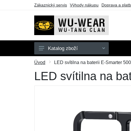
Zákaznický servis
Výhody nákupu
Doprava a plat
Katalog zboží
Mikiny
Úvod
LED svítilna na baterii E-Smarter 500
Trička
LED svítilna na ba
Dárkové poukazy
Výprodej