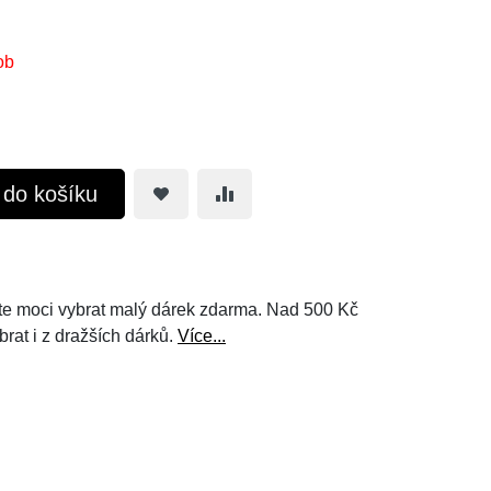
ob
t do košíku
e moci vybrat malý dárek zdarma. Nad 500 Kč
brat i z dražších dárků.
Více...