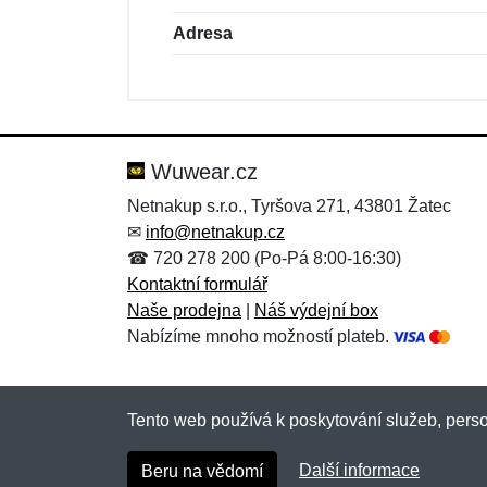
Adresa
Nová recenze
Nový dotaz
Hodnocení:
Jméno:
*
*
Wuwear.cz
Netnakup s.r.o., Tyršova 271, 43801 Žatec
✉
info@netnakup.cz
Zpráva
Zpráva
*
*
☎ 720 278 200 (Po-Pá 8:00-16:30)
Kontaktní formulář
Naše prodejna
|
Náš výdejní box
Nabízíme mnoho možností plateb.
Tento web používá k poskytování služeb, perso
Přidat
Přidat
Další informace
Beru na vědomí