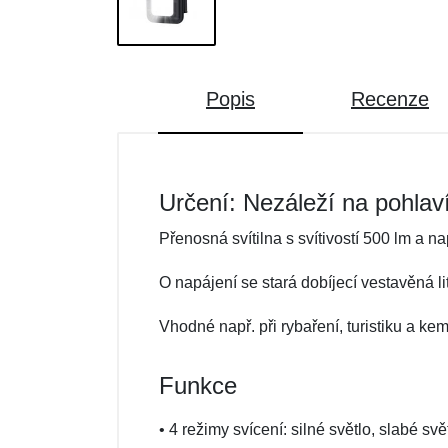
Popis
Recenze
Určení: Nezáleží na pohlav
Přenosná svítilna s svítivostí 500 lm a n
O napájení se stará dobíjecí vestavěná l
Vhodné např. při rybaření, turistiku a k
Funkce
• 4 režimy svícení: silné světlo, slabé svě