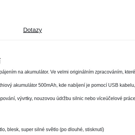
Dotazy
í
apájením na akumulátor. Ve velmi originálním zpracováním, které 
ithiový akumulátor 500mAh, kde nabíjení je pomocí USB kabelu, 
empování, vývrtky, nouzovou údržbu silnic nebo víceúčelové práce
tlo, blesk, super silné světlo (po dlouhé, stisknutí)